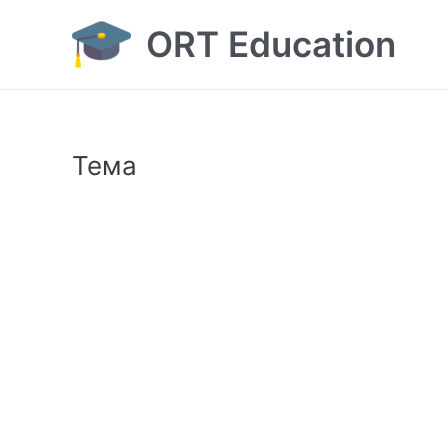
Перейти
ORT Education
до
вмісту
Тема