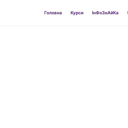
Головна
Курси
ІнФоЗнАйКа