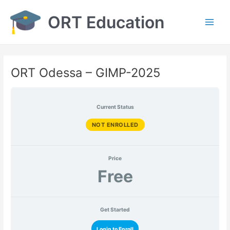
Перейти
ORT Education
до
вмісту
Main
Men
ORT Odessa – GIMP-2025
Current Status
NOT ENROLLED
Price
Free
Get Started
Login to Enroll