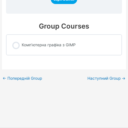
Group Courses
Комп’ютерна графіка з GIMP
COURSE PROGRESS
0% COMPLETE
0/0 Steps
Навігація
←
Попередній Group
Наступний Group
→
по
запису