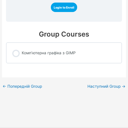
Login to Enroll
Group Courses
Комп’ютерна графіка з GIMP
COURSE PROGRESS
0% COMPLETE
0/0 Steps
Навігація
←
Попередній Group
Наступний Group
→
по
запису