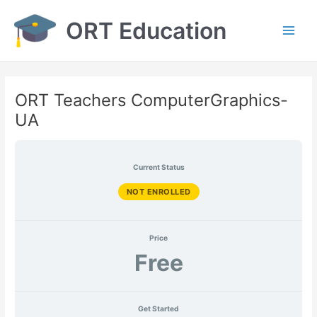
Перейти
ORT Education
до
вмісту
Main
Men
ORT Teachers ComputerGraphics-
UA
Current Status
NOT ENROLLED
Price
Free
Get Started