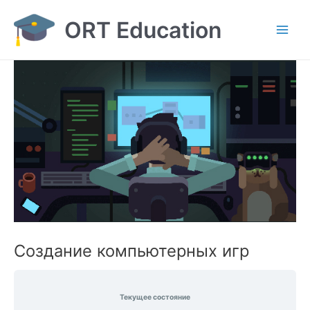
Перейти
ORT Education
к
содержимому
Main
Men
Создание компьютерных игр
Текущее состояние